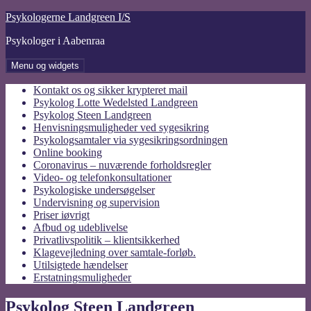
Hop
Psykologerne Landgreen I/S
til
Psykologer i Aabenraa
indhold
Menu og widgets
Kontakt os og sikker krypteret mail
Psykolog Lotte Wedelsted Landgreen
Psykolog Steen Landgreen
Henvisningsmuligheder ved sygesikring
Psykologsamtaler via sygesikringsordningen
Online booking
Coronavirus – nuværende forholdsregler
Video- og telefonkonsultationer
Psykologiske undersøgelser
Undervisning og supervision
Priser iøvrigt
Afbud og udeblivelse
Privatlivspolitik – klientsikkerhed
Klagevejledning over samtale-forløb.
Utilsigtede hændelser
Erstatningsmuligheder
Psykolog Steen Landgreen