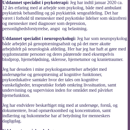
Uddannet specialist i psykoterapi:
Jeg har indtil januar 2020 ca.
12 års erfaring med at arbejde som psykolog, både med ambulant
psykiatrisk behandling og på psykiatrisk sengeafdeling. Det har
været i forhold til mennesker med psykotiske lidelser som skizofreni
og mennesker med diagnoser som depression,
personlighedsforstyrrelse, angst og belastning.
Uddannet specialist i neuropsykologi:
Jeg har som neuropsykolog
både arbejdet på genoptræningsafsnit og på det mere akutte
arbejdsfelt på neurologisk afdeling. Her har jeg har haft at gøre med
sygdomsramte personer og deres pårørende med eksempelvis
blodprop, hjerneblødning, sklerose, hjernetumor og kranietraumer.
Jeg har desuden i mine psykologansættelser arbejdet med
undersøgelse og genoptræning af kognitive funktioner,
psykoedukative samtaler hvor der tales om kognitive
vanskeligheder, terapeutiske forløb omkring livssituation, samt
undervisning og supervision inden for området med påvirket
hjernefunktion.
Jeg har endvidere beskæftiget mig med at undersøge, forstå, og
dokumentere, hvad opmærksomhed og koncentration, samt
indlæring og hukommelse har af betydning for menneskers
dagligdag.